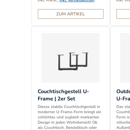
inkl. MwSt.,
inkl. Versandkosten
inkl. M
ZUM ARTIKEL
Couchtischgestell U-
Outdo
Frame | 2er Set
U-Fra
Dieses stabile Couchtischgestell in
Das sta
moderner U-Frame-Form bringt ein
Couchti
schlichtes und zugleich markantes
Form is
Design in jeden Wohnbereich! Ob
stilvol
als Couchtisch, Beistelltisch oder
Außenbe