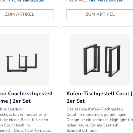
wSt.,
inkl. Versandkosten
inkl. MwSt.,
inkl. Versandkosten
ZUM ARTIKEL
ZUM ARTIKEL
or Couchtischgestell
Kufen-Tischgestell Coral |
me | 2er Set
2er Set
bile Outdoor
Das stabile Kufen-Tischgestell
schgestell in moderner U-
Coral im modernen, geradlinigen
t die ideale Basis für einen
Design ist ein zeitloses Highlight fü
len Couchtisch im
jeden Raum. Ob als Esstisch,
reich. Ob auf der Terrasse,
Schreibtisch oder