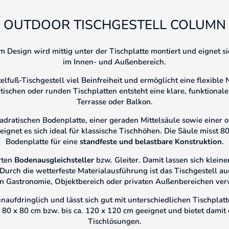
OUTDOOR TISCHGESTELL COLUMN
m Design wird mittig unter der Tischplatte montiert und eignet s
im Innen- und Außenbereich.
telfuß-Tischgestell viel Beinfreiheit und ermöglicht eine flexibl
schen oder runden Tischplatten entsteht eine klare, funktionale 
Terrasse oder Balkon.
uadratischen Bodenplatte, einer geraden Mittelsäule sowie einer
 eignet es sich ideal für klassische Tischhöhen. Die Säule misst
Bodenplatte für eine
standfeste und belastbare Konstruktion
.
erten
Bodenausgleichsteller
bzw. Gleiter. Damit lassen sich klei
. Durch die wetterfeste Materialausführung ist das Tischgestell 
 in Gastronomie, Objektbereich oder privaten Außenbereichen v
aufdringlich und lässt sich gut mit unterschiedlichen Tischplatt
 80 x 80 cm bzw. bis ca. 120 x 120 cm geeignet und bietet damit
Tischlösungen.