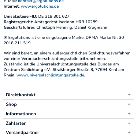
E-Mail:
kontakt@ergolutions.de
Internet:
www.ergolutions.de
Umsatzsteuer-ID:
DE 318 301 627
Registergericht:
Amtsgericht Iserlohn HRB 10289
Geschäftsführer:
Christoph Henning, Daniel Krogmann
® Ergolutions ist eine eingetragene Marke. DPMA Marke Nr. 30
2018 211 519
Wir sind bereit, an einem außergerichtlichen Schlichtungsverfahren
vor einer Verbraucherschlichtungsstelle teilzunehmen.
Zuständig ist die Universalschlichtungsstelle des Bundes am
Zentrum Schlichtung e.V., Straßburger Straße 8, 77694 Kehl am
Rhein,
www.universalschlichtungsstelle.de
.
Direktkontakt
Shop
Informationen
Zahlarten
Versandpartner