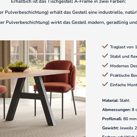
Erhältlich ist das Tischgestell A-Frame in zwei Farben:
er Pulverbeschichtung) erhält das Gestell eine industrielle, nat
er Pulverbeschichtung) wirkt das Gestell modern, geradlinig und l
Traglast von 
Stabil und fle
Modernes Des
Praktische Bo
Einfache Mon
Material:
Stahl
Abmessungen:
8 
Profilmaß:
80 mm
Gewicht:
Jeweils 