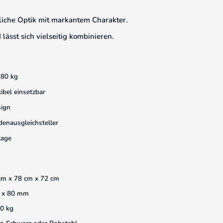
ürliche Optik mit markantem Charakter.
ässt sich vielseitig kombinieren.
180 kg
xibel einsetzbar
ign
denausgleichsteller
tage
cm x 78 cm x 72 cm
 x 80 mm
20 kg