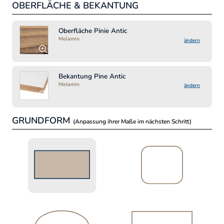
OBERFLÄCHE & BEKANTUNG
MA
Lä
Oberfläche Pinie Antic
Melamin
ändern
Bre
Bekantung Pine Antic
Melamin
ändern
GRUNDFORM
(Anpassung ihrer Maße im nächsten Schritt)