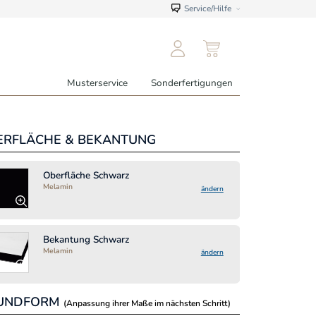
Service/Hilfe
Musterservice
Sonderfertigungen
ERFLÄCHE & BEKANTUNG
MASSE
(inkl. 
Oberfläche Schwarz
Länge:
Melamin
ändern
mm
Bekantung Schwarz
Breite:
Melamin
ändern
mm
UNDFORM
(Anpassung ihrer Maße im nächsten Schritt)