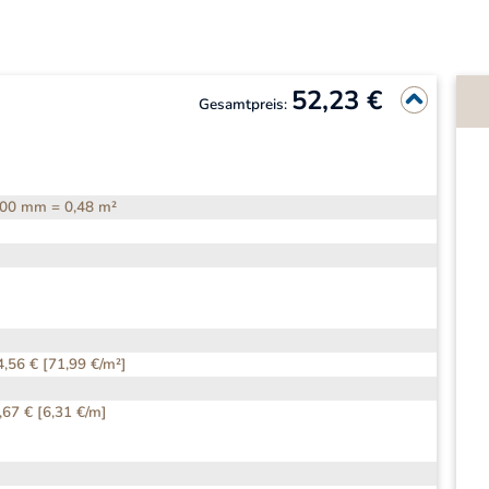
52,23 €
Gesamtpreis:
00 mm = 0,48 m²
4,56 € [71,99 €/m²]
,67 € [6,31 €/m]