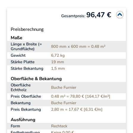
96,47 €
Gesamtpreis:
Preisberechnung
Maße
Länge x Breite (=
800 mm x 600 mm = 0,48 m²
Grundfläche)
Gewicht
6,72 kg
Stärke Platte
19 mm
Stärke Bekantung
1,5 mm
Oberfläche & Bekantung
Oberfläche
Buche Furnier
Echtholz
Preis Oberfläche
0,48 m² = 78,80 € [164,17 €/m²]
Bekantung
Buche Furnier
Preis Bekantung
2,80 m = 17,67 € [6,31 €/m]
Ausführung
Form
Rechteck
Endbehandlung
Keine 0,00 €