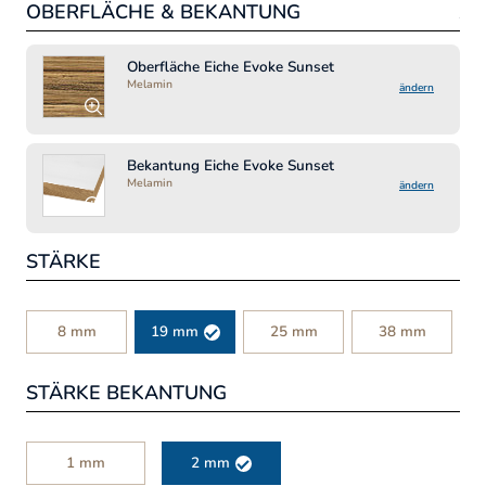
OBERFLÄCHE & BEKANTUNG
JE
Pre
Oberfläche Eiche Evoke Sunset
Melamin
2
ändern
inkl
Bekantung Eiche Evoke Sunset
Melamin
ändern
-
STÄRKE
Artik
8 mm
19 mm
25 mm
38 mm
STÄRKE BEKANTUNG
1 mm
2 mm