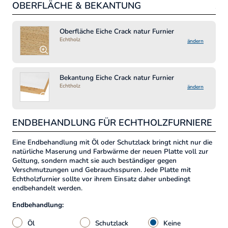
OBERFLÄCHE & BEKANTUNG
JE
Pre
Oberfläche Eiche Crack natur Furnier
Echtholz
5
ändern
inkl
Bekantung Eiche Crack natur Furnier
Echtholz
ändern
-
ENDBEHANDLUNG FÜR ECHTHOLZFURNIERE
Artik
Eine Endbehandlung mit Öl oder Schutzlack bringt nicht nur die
natürliche Maserung und Farbwärme der neuen Platte voll zur
Geltung, sondern macht sie auch beständiger gegen
Verschmutzungen und Gebrauchsspuren. Jede Platte mit
Echtholzfurnier sollte vor ihrem Einsatz daher unbedingt
endbehandelt werden.
Endbehandlung:
Öl
Schutzlack
Keine