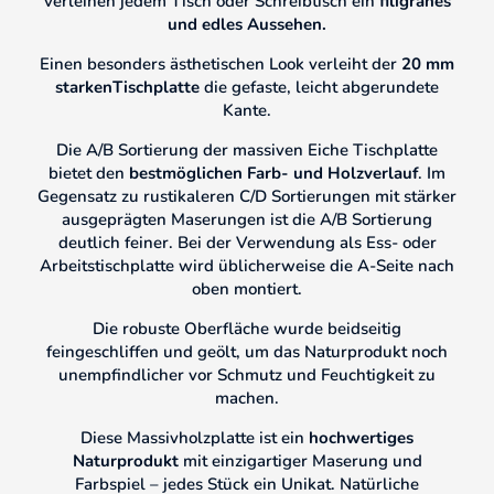
verleihen jedem Tisch oder Schreibtisch ein
filigranes
und
edles Aussehen.
Einen besonders ästhetischen Look verleiht der
20 mm
starken
Tischplatte
die gefaste, leicht abgerundete
Kante.
Die A/B Sortierung der massiven Eiche Tischplatte
bietet den
bestmöglichen Farb- und Holzverlauf
. Im
Gegensatz zu rustikaleren C/D Sortierungen mit stärker
ausgeprägten Maserungen ist die A/B Sortierung
deutlich feiner. Bei der Verwendung als Ess- oder
Arbeitstischplatte wird üblicherweise die A-Seite nach
oben montiert.
Die robuste Oberfläche wurde beidseitig
feingeschliffen und geölt, um das Naturprodukt noch
unempfindlicher vor Schmutz und Feuchtigkeit zu
machen.
Diese Massivholzplatte ist ein
hochwertiges
Naturprodukt
mit einzigartiger Maserung und
Farbspiel – jedes Stück ein Unikat. Natürliche