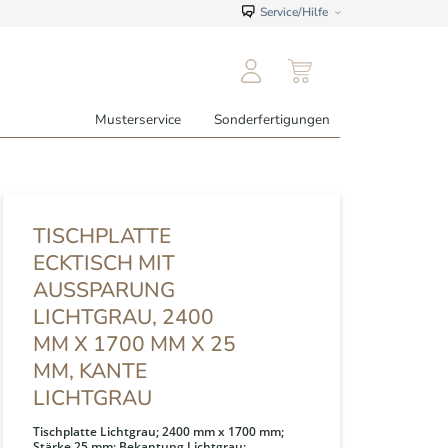
Service/Hilfe
Musterservice
Sonderfertigungen
TISCHPLATTE
ECKTISCH MIT
AUSSPARUNG
LICHTGRAU, 2400
MM X 1700 MM X 25
MM, KANTE
LICHTGRAU
Tischplatte Lichtgrau; 2400 mm x 1700 mm;
Stärke 25 mm; Bekantung Lichtgrau;