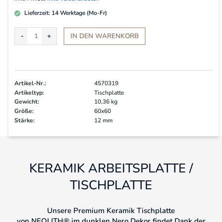
Lieferzeit:
14
Werktage (Mo-Fr)
IN DEN
WARENKORB
Artikel-Nr.:
4570319
Artikeltyp:
Tischplatte
Gewicht:
10,36 kg
Größe:
60x60
Stärke:
12 mm
KERAMIK ARBEITSPLATTE /
TISCHPLATTE
Unsere Premium Keramik Tischplatte
von NEOLITH®
im dunklen Nero Dekor findet Dank der