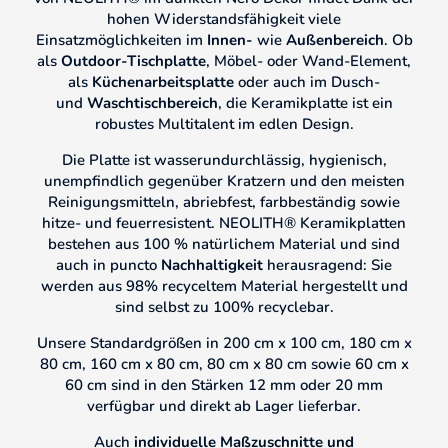
hohen Widerstandsfähigkeit viele
Einsatzmöglichkeiten im
Innen-
wie
Außenbereich
. Ob
als
Outdoor-Tischplatte
, Möbel- oder Wand-Element,
als
Küchenarbeitsplatte
oder auch im Dusch-
und
Waschtischbereich
, die Keramikplatte ist ein
robustes Multitalent im edlen Design.
Die Platte ist wasserundurchlässig, hygienisch,
unempfindlich gegenüber Kratzern und den meisten
Reinigungsmitteln, abriebfest, farbbeständig sowie
hitze- und feuerresistent. NEOLITH®
Keramikplatten
bestehen aus 100 % natürlichem Material und sind
auch in puncto
Nachhaltigkeit
herausragend: Sie
werden aus 98% recyceltem Material hergestellt und
sind selbst zu 100% recyclebar.
Unsere Standardgrößen in 200 cm x 100 cm, 180 cm x
80 cm, 160 cm x 80 cm, 80 cm x 80 cm sowie 60 cm x
60 cm sind in den Stärken 12 mm oder 20 mm
verfügbar und direkt ab Lager lieferbar.
Auch
individuelle Maßzuschnitte und