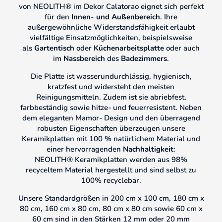
von NEOLITH®
im Dekor Calatorao eignet sich perfekt
für den
Innen- und Außenbereich
. Ihre
außergewöhnliche Widerstandsfähigkeit erlaubt
vielfältige Einsatzmöglichkeiten, beispielsweise
als
Gartentisch
oder
Küchenarbeitsplatte
oder auch
im
Nassbereich
des
Badezimmers
.
Die Platte ist wasserundurchlässig, hygienisch,
kratzfest und widersteht den meisten
Reinigungsmitteln. Zudem ist sie abriebfest,
farbbeständig sowie hitze- und feuerresistent. Neben
dem eleganten Mamor- Design und den überragend
robusten Eigenschaften überzeugen unsere
Keramikplatten mit 100 % natürlichem Material und
einer hervorragenden
Nachhaltigkeit
:
NEOLITH® Keramikplatten werden aus 98%
recyceltem Material hergestellt und sind selbst zu
100% recyclebar.
Unsere Standardgrößen in 200 cm x 100 cm, 180 cm x
80 cm, 160 cm x 80 cm, 80 cm x 80 cm sowie 60 cm x
60 cm sind in den Stärken 12 mm oder 20 mm