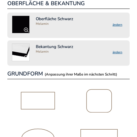
OBERFLÄCHE & BEKANTUNG
MA
Lä
Oberfläche Schwarz
Melamin
ändern
Bre
Bekantung Schwarz
Melamin
ändern
GRUNDFORM
(Anpassung ihrer Maße im nächsten Schritt)
ZU
Sc