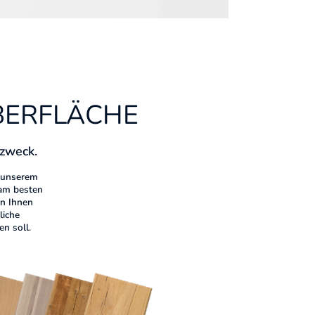
OBERFLÄCHE
zzweck.
n unserem
 am besten
on Ihnen
liche
n soll.