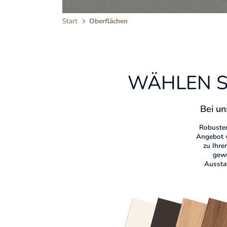
Start
Oberflächen
WÄHLEN SI
Bei un
Robuster
Angebot v
zu Ihre
gewü
Aussta